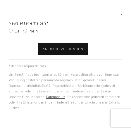
Newsletter erhalten *
Ja
Nein
ANFRAGE VERSENDEN
* denotes required fields
Um Ihre Anfrage beantworten zu können, verarbeiten wir die von Ihnen zur
Verfügung gestellten personenbezogenen Daten gemäß unserer
Datenschutzrichtlinie (auf Anfrage erhältlich). Sie können sich jederzeit
abmelden oder Ihre Einstellungen ändern, indem Sie auf den Link in
unseren E-Mails klicken.
Datenschutz
. Sie können sich jederzeit abmelden
oder Ihre Einstellungen ändern, indem Sie auf den Link in unseren E-Mails
klicken..