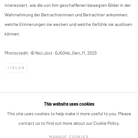
interessiert, wie die von ihm geschaffenen bewegten Bilder in der
Wahrnehmung der Betrachterinnen und Betrachter ankommen,
welche Erinnerungen sie wecken und welche Gefühle sie auslösen
können.
Photocredit: © Nici Jost: GJ504b_Gen_f1, 2023
TEILEN
This website uses cookies
This site uses cookies to help make it more useful to you. Please
Datenschutz
Manage cookies
contact us to find out more about our Cookie Policy.
COPYRIGHT © 2026 ARTSTÜBLI – KUNST & KULTUR
MANAGE COOKIES