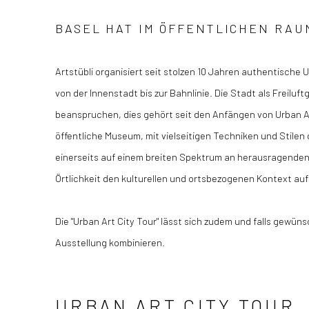
BASEL HAT IM ÖFFENTLICHEN RA
Artstübli organisiert seit stolzen 10 Jahren authentische 
von der Innenstadt bis zur Bahnlinie.
Die Stadt als Freiluf
beanspruchen, dies gehört seit den Anfängen von Urban A
öffentliche Museum, mit vielseitigen Techniken und Stilen 
einerseits auf einem breiten Spektrum an herausragenden
Örtlichkeit den kulturellen und ortsbezogenen Kontext au
Die "Urban Art City Tour" lässt sich zudem und falls gewü
Ausstellung kombinieren.
URBAN ART CITY TOUR