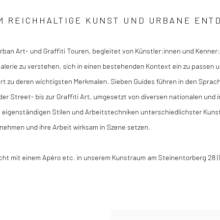
UM REICHHALTIGE KUNST UND URBANE ENT
Urban Art- und Graffiti Touren, begleitet von Künstler:innen und Kenne
tgalerie zu verstehen, sich in einen bestehenden Kontext ein zu passen u
rt zu deren wichtigsten Merkmalen.
Sieben Guides führen in den Sprac
der Street- bis zur Graffiti Art, umgesetzt von diversen nationalen und
 eigenständigen Stilen und Arbeitstechniken unterschiedlichster Kuns
fnehmen und ihre Arbeit wirksam in Szene setzen.
nscht mit einem Apéro etc. in unserem Kunstraum am Steinentorberg 28 