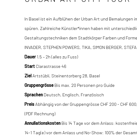
In Basel ist ein Aufblühen der Urban Art und Bemalungen i
spüren. Zahlreiche Künstler*innen haben mit unterschiedl
Gestaltungstechniken dem Stadtkörper Farben und Formen
INVADER, STEPHEN POWERS, TIKA, SIMON BERGER, STEFA
Dauer
1.5 – 2h (alles zu Fuss)
Start
Clarastrasse 46
Ziel
Artstübli, Steinentorberg 28, Basel
Gruppengrösse
Bis max. 20 Personen pro Guide
Sprachen
Deutsch, Englisch, Französisch
Preis
Abhängig von der Gruppengrösse CHF 200 - CHF 600,
(PDF Rechnung)
Annullationskosten
Bis 14 Tage vor dem Anlass: kostenfrei
14-1 Tag(e) vor dem Anlass und No-Show: 100% der Gesam