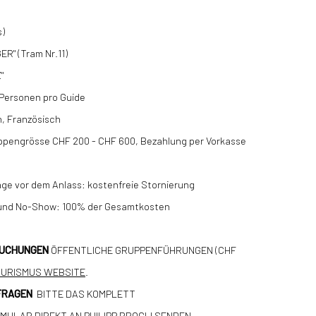
s)
R" (Tram Nr.11)
"
 Personen pro Guide
h, Französisch
ppengrösse CHF 200 - CHF 600, Bezahlung per Vorkasse
age vor dem Anlass: kostenfreie Stornierung
s und No-Show: 100% der Gesamtkosten
BUCHUNGEN
ÖFFENTLICHE GRUPPENFÜHRUNGEN (CHF
OURISMUS WEBSITE
.
FRAGEN
BITTE DAS KOMPLETT
RMULAR
DIREKT AN
PHILIPP BROGLI
SENDEN.