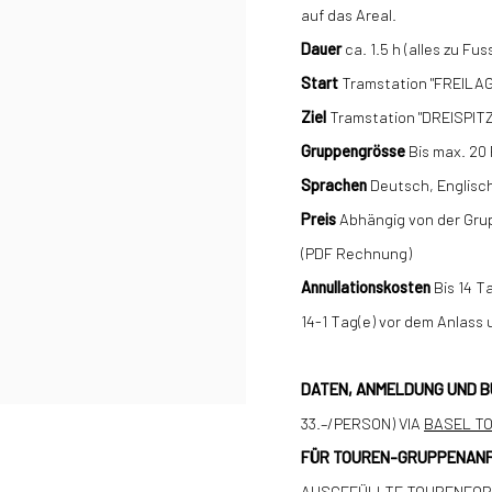
auf das Areal.
Dauer
ca. 1.5 h (alles zu Fus
Start
Tramstation "FREILAGE
Ziel
Tramstation "DREISPITZ
Gruppengrösse
Bis max. 20
Sprachen
Deutsch, Englisc
Preis
Abhängig von der Gru
(PDF Rechnung)
Annullationskosten
Bis 14 T
14-1 Tag(e) vor dem Anlas
DATEN, ANMELDUNG UND 
33.–/PERSON) VIA
BASEL T
FÜR TOUREN-GRUPPENAN
AUSGEFÜLLTE
TOURENFO