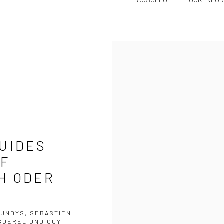
GUIDES
UF
H ODER
TUNDYS, SEBASTIEN
NGUEREL UND GUY