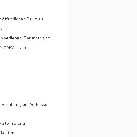
m öffentlichen Raum zu
ichen
 verliehen. Darunter sind
N MARX u.v.m.
 Bezahlung per Vorkasse
e Stornierung
tkosten