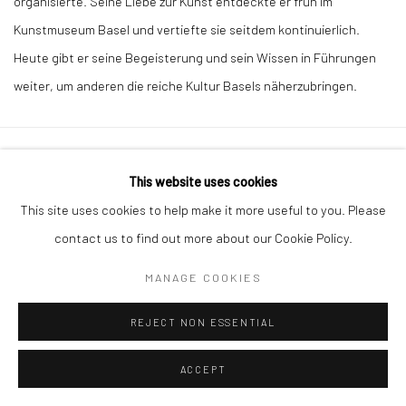
organisierte. Seine Liebe zur Kunst entdeckte er früh im
Kunstmuseum Basel und vertiefte sie seitdem kontinuierlich.
Heute gibt er seine Begeisterung und sein Wissen in Führungen
weiter, um anderen die reiche Kultur Basels näherzubringen.
Datenschutz
Manage cookies
This website uses cookies
COPYRIGHT © 2026 ARTSTÜBLI – KUNST & KULTUR
This site uses cookies to help make it more useful to you. Please
SITE BY ARTLOGIC
contact us to find out more about our Cookie Policy.
MANAGE COOKIES
REJECT NON ESSENTIAL
ACCEPT