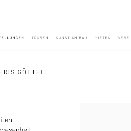
TELLUNGEN
TOUREN
KUNST AM BAU
MIETEN
VERE
CHRIS GÖTTEL
iten.
nwesenheit.