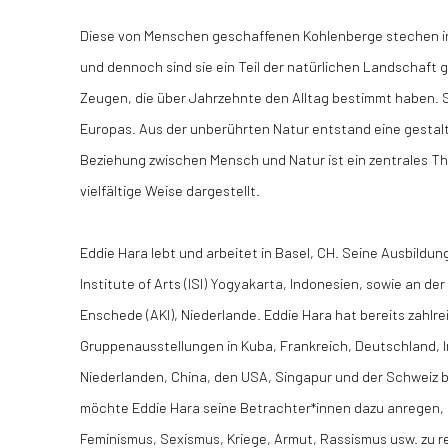
Diese von Menschen geschaffenen Kohlenberge stechen in
und dennoch sind sie ein Teil der natürlichen Landschaft g
Zeugen, die über Jahrzehnte den Alltag bestimmt haben. Sie
Europas. Aus der unberührten Natur entstand eine gestalt
Beziehung zwischen Mensch und Natur ist ein zentrales Th
vielfältige Weise dargestellt.
Eddie Hara
lebt und arbeitet in Basel, CH. Seine Ausbildun
Institute of Arts (ISI) Yogyakarta, Indonesien, sowie an 
Enschede (AKI), Niederlande. Eddie Hara hat bereits zahlre
Gruppenausstellungen in Kuba, Frankreich, Deutschland, I
Niederlanden, China, den USA, Singapur und der Schweiz b
möchte Eddie Hara seine Betrachter*innen dazu anregen, 
Feminismus, Sexismus, Kriege, Armut, Rassismus usw. zu r